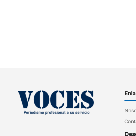
Enla
Noso
Cont
Desc