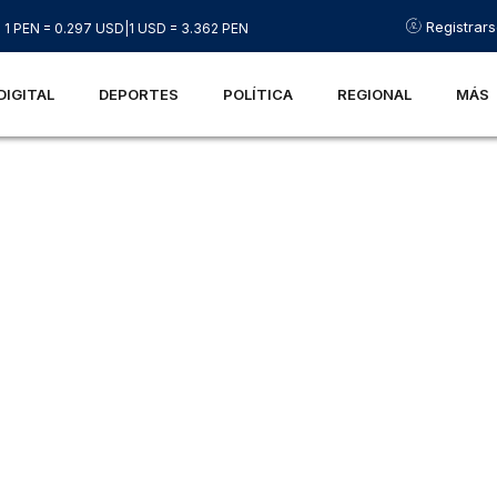
Registrar
1 PEN = 0.297 USD
|
1 USD = 3.362 PEN
DIGITAL
DEPORTES
POLÍTICA
REGIONAL
MÁS