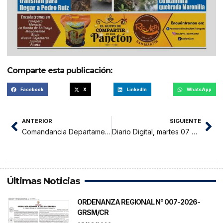
Comparte esta publicación:
Facebook
X
LinkedIn
WhatsApp
ANTERIOR
SIGUIENTE
Comandancia Departamental de San Martín del Cuerpo de Bomberos Voluntarios reciben unidades móviles de emergencia
Diario Digital, martes 07 de diciembre 2021
Últimas Noticias
ORDENANZA REGIONAL N° 007-2026-
GRSM/CR