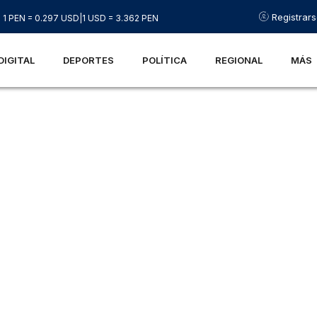
Registrar
1 PEN = 0.297 USD
|
1 USD = 3.362 PEN
DIGITAL
DEPORTES
POLÍTICA
REGIONAL
MÁS