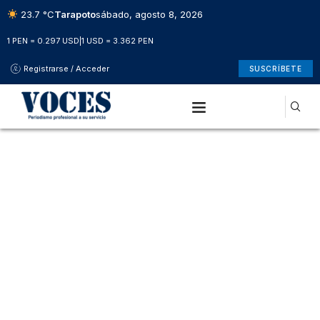
23.7 °C
Tarapoto
sábado, agosto 8, 2026
1 PEN = 0.297 USD
|
1 USD = 3.362 PEN
Registrarse / Acceder
SUSCRÍBETE