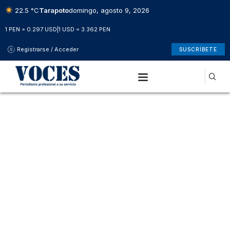
22.5 °C
Tarapoto
domingo, agosto 9, 2026
1 PEN = 0.297 USD
|
1 USD = 3.362 PEN
Registrarse / Acceder
SUSCRÍBETE