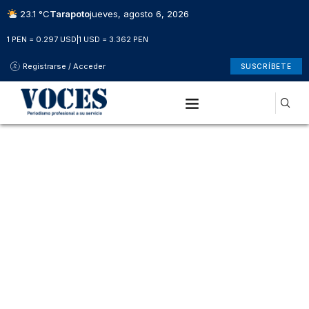
23.1 °C
Tarapoto
jueves, agosto 6, 2026
1 PEN = 0.297 USD
|
1 USD = 3.362 PEN
Registrarse / Acceder
SUSCRÍBETE