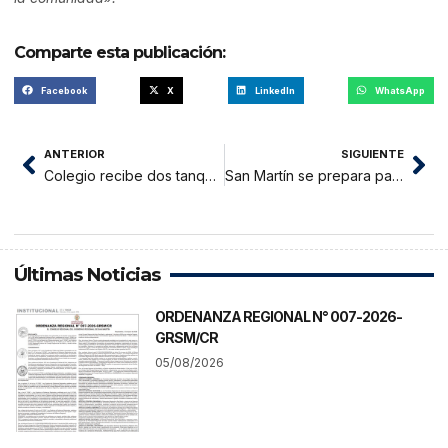
Comparte esta publicación:
Facebook
X
LinkedIn
WhatsApp
ANTERIOR
SIGUIENTE
Colegio recibe dos tanques de 10 mil litros para alumnos de primaria en La Banda de Shilcayo
San Martín se prepara para el primer ENTUR 2024
Últimas Noticias
ORDENANZA REGIONAL N° 007-2026-
GRSM/CR
05/08/2026