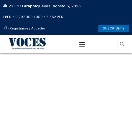
23.1 °C
Tarapoto
jueves, agosto 6, 2026
1 PEN = 0.297 USD
|
1 USD = 3.362 PEN
Registrarse / Acceder
SUSCRÍBETE