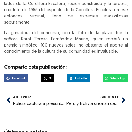
lados de la Cordillera Escalera, recién construido y la tercera,
una foto de 1955 del aspecto de la Cordillera Escalera en ese
entonces, virginal, lleno de especies maravillosas
seguramente.
La ganadora del concurso, con la foto de la plaza, fue la
señora Karol Teresa Fernández Marina, quien recibió un
premio simbólico: 100 nuevos soles; no obstante el aporte al
conocimiento de la cultura de su comunidad es invaluable.
Comparte esta publicación:
Facebook
X
LinkedIn
WhatsApp
ANTERIOR
SIGUIENTE
Policía captura a presunto terrorista implicado en muerte de 15 soldados
Perú y Bolivia crearán centro integral de inteligencia contra el narcotráfico