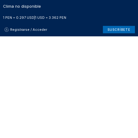
Clima no disponible
1 PEN = 0.297 USD
|
1 USD = 3.362 PEN
Registrarse / Acceder
SUSCRÍBETE