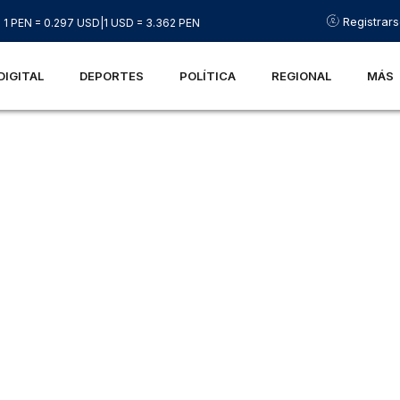
Registrar
1 PEN = 0.297 USD
|
1 USD = 3.362 PEN
DIGITAL
DEPORTES
POLÍTICA
REGIONAL
MÁS