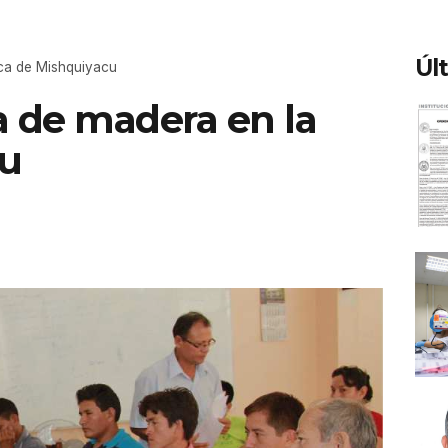
Úl
nca de Mishquiyacu
a de madera en la
cu