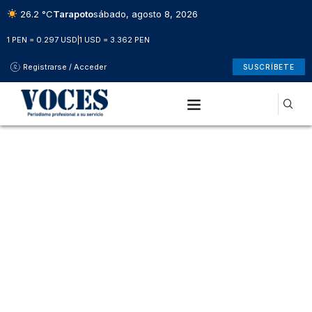
26.2 °C
Tarapoto
sábado, agosto 8, 2026
1 PEN = 0.297 USD
|
1 USD = 3.362 PEN
Registrarse / Acceder
SUSCRÍBETE