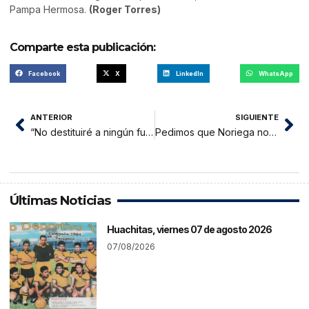
Pampa Hermosa.
(Roger Torres)
Comparte esta publicación:
Facebook
X
LinkedIn
WhatsApp
ANTERIOR
SIGUIENTE
“No destituiré a ningún funcionario solo porque el SUTESAM lo pida”
Pedimos que Noriega nos atienda el lunes, funcionarios son incapaces
Últimas Noticias
Huachitas, viernes 07 de agosto 2026
07/08/2026