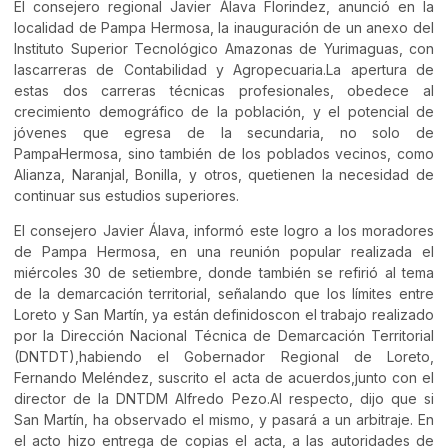
El consejero regional Javier Álava Florindez, anunció en la
localidad de Pampa Hermosa, la inauguración de un anexo del
Instituto Superior Tecnológico Amazonas de Yurimaguas, con
lascarreras de Contabilidad y Agropecuaria.La apertura de
estas dos carreras técnicas profesionales, obedece al
crecimiento demográfico de la población, y el potencial de
jóvenes que egresa de la secundaria, no solo de
PampaHermosa, sino también de los poblados vecinos, como
Alianza, Naranjal, Bonilla, y otros, quetienen la necesidad de
continuar sus estudios superiores.
El consejero Javier Álava, informó este logro a los moradores
de Pampa Hermosa, en una reunión popular realizada el
miércoles 30 de setiembre, donde también se refirió al tema
de la demarcación territorial, señalando que los límites entre
Loreto y San Martín, ya están definidoscon el trabajo realizado
por la Dirección Nacional Técnica de Demarcación Territorial
(DNTDT),habiendo el Gobernador Regional de Loreto,
Fernando Meléndez, suscrito el acta de acuerdos,junto con el
director de la DNTDM Alfredo Pezo.Al respecto, dijo que si
San Martín, ha observado el mismo, y pasará a un arbitraje. En
el acto hizo entrega de copias el acta, a las autoridades de