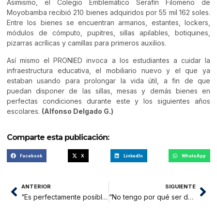
Asimismo, el Colegio Emblemático Serafín Filomeno de
Moyobamba recibió 210 bienes adquiridos por 55 mil 162 soles.
Entre los bienes se encuentran armarios, estantes, lockers,
módulos de cómputo, pupitres, sillas apilables, botiquines,
pizarras acrílicas y camillas para primeros auxilios.
Así mismo el PRONIED invoca a los estudiantes a cuidar la
infraestructura educativa, el mobiliario nuevo y el que ya
estaban usando para prolongar la vida útil, a fin de que
puedan disponer de las sillas, mesas y demás bienes en
perfectas condiciones durante este y los siguientes años
escolares.
(Alfonso Delgado G.)
Comparte esta publicación:
Facebook
X
LinkedIn
WhatsApp
ANTERIOR
SIGUIENTE
“Es perfectamente posible la creación de Electro San Martín”
“No tengo por qué ser destituida”