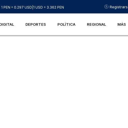
Registrar
1 PEN = 0.297 USD
|
1 USD = 3.362 PEN
DIGITAL
DEPORTES
POLÍTICA
REGIONAL
MÁS