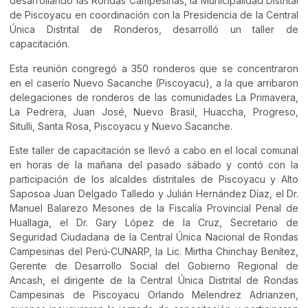
desarrollando las Rondas Campesinas, la Municipalidad Distrital
de Piscoyacu en coordinación con la Presidencia de la Central
Única Distrital de Ronderos, desarrolló un taller de
capacitación.
Esta reunión congregó a 350 ronderos que se concentraron
en el caserío Nuevo Sacanche (Piscoyacu), a la que arribaron
delegaciones de ronderos de las comunidades La Primavera,
La Pedrera, Juan José, Nuevo Brasil, Huaccha, Progreso,
Situlli, Santa Rosa, Piscoyacu y Nuevo Sacanche.
Este taller de capacitación se llevó a cabo en el local comunal
en horas de la mañana del pasado sábado y contó con la
participación de los alcaldes distritales de Piscoyacu y Alto
Saposoa Juan Delgado Talledo y Julián Hernández Díaz, el Dr.
Manuel Balarezo Mesones de la Fiscalía Provincial Penal de
Huallaga, el Dr. Gary López de la Cruz, Secretario de
Seguridad Ciudadana de la Central Única Nacional de Rondas
Campesinas del Perú-CUNARP, la Lic. Mirtha Chinchay Benítez,
Gerente de Desarrollo Social del Gobierno Regional de
Ancash, el dirigente de la Central Única Distrital de Rondas
Campesinas de Piscoyacu Orlando Melendrez Adrianzen,