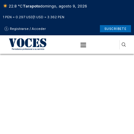
22.8 °C
Tarapoto
domingo, agosto 9, 2026
1 PEN = 0.297 USD
|
1 USD = 3.362 PEN
Registrarse / Acceder
SUSCRÍBETE