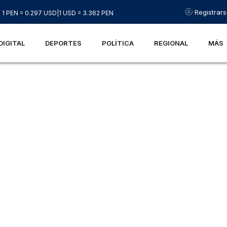
Registrar
1 PEN = 0.297 USD
|
1 USD = 3.362 PEN
DIGITAL
DEPORTES
POLÍTICA
REGIONAL
MÁS