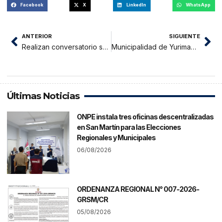
Facebook
X
LinkedIn
WhatsApp
ANTERIOR
SIGUIENTE
Realizan conversatorio sobre las mujeres en la cadena de valor del cacao
Municipalidad de Yurimaguas intenta ordenar comercio ambulatorio
Últimas Noticias
ONPE instala tres oficinas descentralizadas
en San Martín para las Elecciones
Regionales y Municipales
06/08/2026
ORDENANZA REGIONAL N° 007-2026-
GRSM/CR
05/08/2026