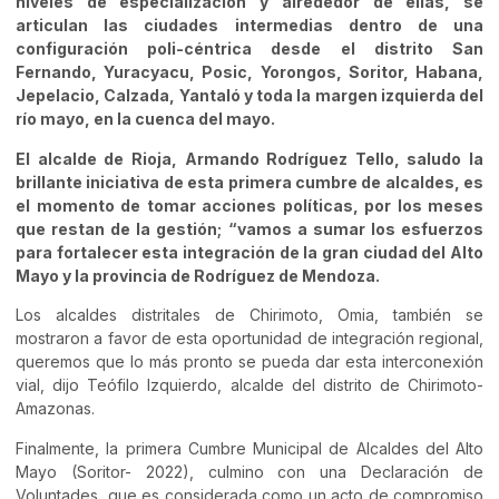
niveles de especialización y alrededor de ellas, se
articulan las ciudades intermedias dentro de una
configuración poli-céntrica desde el distrito San
Fernando, Yuracyacu, Posic, Yorongos, Soritor, Habana,
Jepelacio, Calzada, Yantaló y toda la margen izquierda del
río mayo, en la cuenca del mayo.
El alcalde de Rioja, Armando Rodríguez Tello, saludo la
brillante iniciativa de esta primera cumbre de alcaldes, es
el momento de tomar acciones políticas, por los meses
que restan de la gestión; “vamos a sumar los esfuerzos
para fortalecer esta integración de la gran ciudad del Alto
Mayo y la provincia de Rodríguez de Mendoza.
Los alcaldes distritales de Chirimoto, Omia, también se
mostraron a favor de esta oportunidad de integración regional,
queremos que lo más pronto se pueda dar esta interconexión
vial, dijo Teófilo Izquierdo, alcalde del distrito de Chirimoto-
Amazonas.
Finalmente, la primera Cumbre Municipal de Alcaldes del Alto
Mayo (Soritor- 2022), culmino con una Declaración de
Voluntades, que es considerada como un acto de compromiso