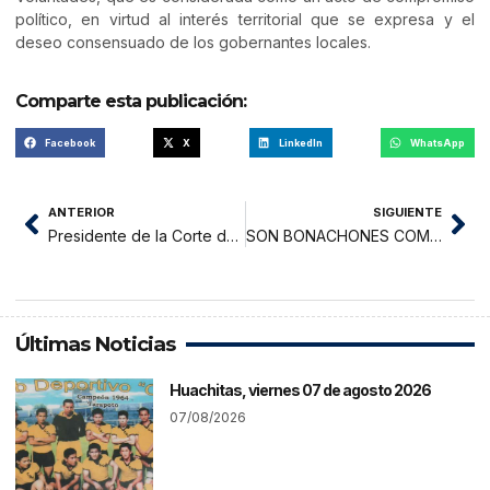
político, en virtud al interés territorial que se expresa y el
deseo consensuado de los gobernantes locales.
Comparte esta publicación:
Facebook
X
LinkedIn
WhatsApp
ANTERIOR
SIGUIENTE
Presidente de la Corte de San Martín verifica trabajos de implementación
SON BONACHONES COMO CANDIDATOS LUEGO SE CORREN COMO AUTORIDADES
Últimas Noticias
Huachitas, viernes 07 de agosto 2026
07/08/2026