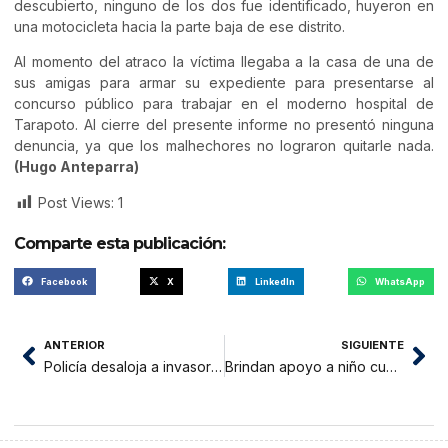
descubierto, ninguno de los dos fue identificado, huyeron en
una motocicleta hacia la parte baja de ese distrito.
Al momento del atraco la víctima llegaba a la casa de una de
sus amigas para armar su expediente para presentarse al
concurso público para trabajar en el moderno hospital de
Tarapoto. Al cierre del presente informe no presentó ninguna
denuncia, ya que los malhechores no lograron quitarle nada.
(Hugo Anteparra)
Post Views:
1
Comparte esta publicación:
Facebook
X
LinkedIn
WhatsApp
ANTERIOR
SIGUIENTE
Policía desaloja a invasores de terreno de la municipalidad de Lamas
Brindan apoyo a niño cuya madre no puede dar de lactar