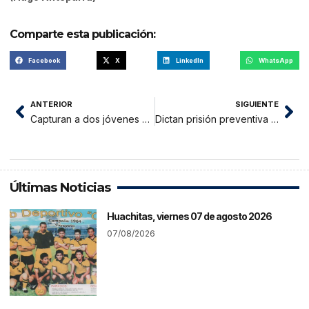
Comparte esta publicación:
Facebook
X
LinkedIn
WhatsApp
ANTERIOR
SIGUIENTE
Capturan a dos jóvenes por no aceptar brindar seguridad en el pueblo
Dictan prisión preventiva contra involucrados en robo a comercial El Sol
Últimas Noticias
Huachitas, viernes 07 de agosto 2026
07/08/2026