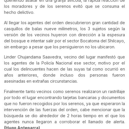
queriendo asaltar en una granja avícola, la rápida reacción de
los moradores y de los serenos evitó que se consuma el
hecho delictivo.
Al llegar los agentes del orden descubrieron gran cantidad de
casquillos de balas nueve milímetros, los 3 sujetos según la
versión de los vecinos huyeron con dirección a la espesura
del bosque e intentar salir por el sector Bocatoma del Shilcayo,
sin embargo a pesar que los persiguieron no los ubicaron.
Linder Chujandama Saavedra, vecino del lugar manifestó que
los agentes de la Policía Nacional ese sector, motivo por el
cual los delincuentes hacen de las suyas tal como ocurrió en
años anteriores, donde incluso dos personas fueron
asesinadas en extrañas circunstancias.
Finalmente tanto vecinos como serenos realizaron un rastrillaje
por todo el lugar encontrando tarjetas bancarias y documentos
que no fueron recogidos por los serenos, ya que esperaron la
intervención de las fuerzas del orden, cabe mencionar que la
búsqueda se dio alrededor de 2 horas tiempo en el que los
agentes nunca llegaron a corroborar el llamado de alerta.
(Hugo Anteparra)