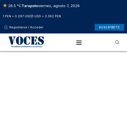
26.5 °C
Tarapoto
viernes, agosto 7, 2026
1 PEN = 0.297 USD
|
1 USD = 3.362 PEN
Registrarse / Acceder
SUSCRÍBETE