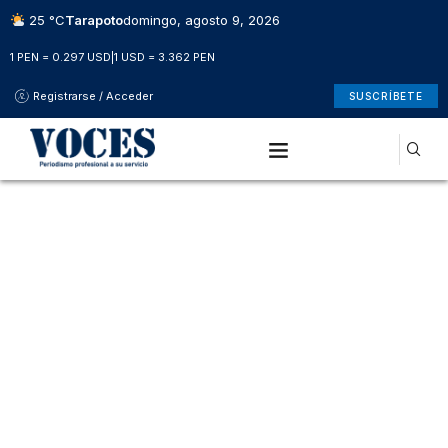
25 °C
Tarapoto
domingo, agosto 9, 2026
1 PEN = 0.297 USD
|
1 USD = 3.362 PEN
Registrarse / Acceder
SUSCRÍBETE