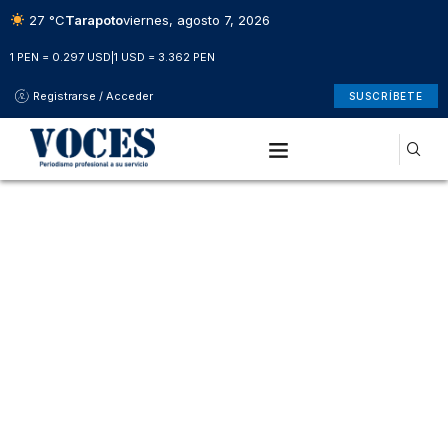
27 °C
Tarapoto
viernes, agosto 7, 2026
1 PEN = 0.297 USD
|
1 USD = 3.362 PEN
Registrarse / Acceder
SUSCRÍBETE