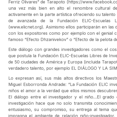
Ferriz Olivares” de Tarapoto (https://www.facebook.
una vez más bien en alto el renombre cultural de
activamente en la parte artística ofreciendo su talent
de avanzada de la Fundación ELIC-Escuelas Lib
(www.elicnet.org). Asimismo ellos participarán en las 
con los expositores como por ejemplo con el genial 
famoso “Efecto Dhzanivekov” o “Efecto de la pelota de t
Este diálogo con grandes investigadores como el co
que postula la Fundación ELIC-Escuelas Libres de Inve
de 50 ciudades de América y Europa (incluida Tarapoto
verdadero talento, por ejemplo EL DIÁLOGO Y LA 
Lo expresan así, sus más altos directivos los Maest
Miguel Esborronda Andrade: “La Fundación ELIC invest
niños el amor a la verdad que ellos mismos descubren 
El diálogo entre el investigador y el niño…El grado 
investigación hace que no solo transmita conocimien
entusiasmo, su compromiso, su entrega al tema que 
impregna el ambiente de relación niño-investigador