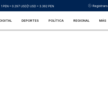
Registrar
1 PEN = 0.297 USD
|
1 USD = 3.362 PEN
DIGITAL
DEPORTES
POLÍTICA
REGIONAL
MÁS