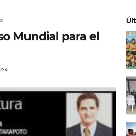
Úl
to
so Mundial para el
234