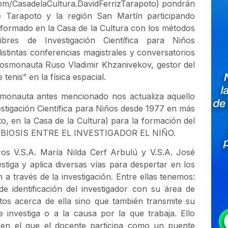
com/CasadelaCultura.DavidFerrizTarapoto) pondrán
 Tarapoto y la región San Martín participando
o formado en la Casa de la Cultura con los métodos
res de Investigación Científica para Niños
distintas conferencias magistrales y conversatorios
cosmonauta Ruso Vladimir Khzanivekov, gestor del
enis” en la física espacial.
smonauta antes mencionado nos actualiza aquello
stigación Científica para Niños desde 1977 en más
, en la Casa de la Cultura) para la formación del
SIMBIOSIS ENTRE EL INVESTIGADOR EL NIÑO.
ros V.S.A. María Nilda Cerf Arbulú y V.S.A. José
iga y aplica diversas vías para despertar en los
a través de la investigación. Entre ellas tenemos:
de identificación del investigador con su área de
tos acerca de ella sino que también transmite su
investiga o a la causa por la que trabaja. Ello
, en el que el docente participa como un puente