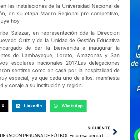
en las instalaciones de la Universidad Nacional de
ión, en su etapa Macro Regional pre competitivo,
luye hoy.
Orbe Salazar, en representación dde la Dirección
uevedo Ortiz y de la Unidad de Gestión Educativa
ncargado de dar la bienvenida e inaugurar la
cipantes de Lambayeque, Loreto, Amazonas y San
ivos escolares nacionales 2017.Las delegaciones
jeron sentirse como en casa por la hospitalidad de
uy especial, ya que cada uno de ellos, manifiesta
y coraje a su institución y región.
X
LinkedIn
WhatsApp
SIGUIENTE
FEDERACIÓN PERUANA DE FÚTBOL Empresa aérea LC Perú patrocinará Nacional de la Copa Perú