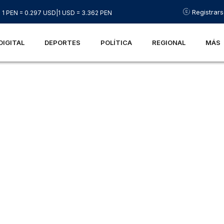
Registrar
1 PEN = 0.297 USD
|
1 USD = 3.362 PEN
DIGITAL
DEPORTES
POLÍTICA
REGIONAL
MÁS