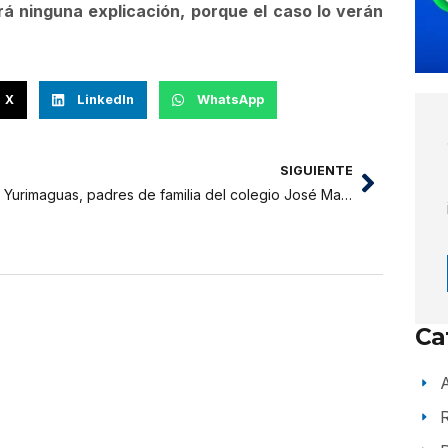
á ninguna explicación, porque el caso lo verán
X
LinkedIn
WhatsApp
SIGUIENTE
En Yurimaguas, padres de familia del colegio José María Arguedas exigen destitución de docente y contratación de personal de limpieza
Ca
A