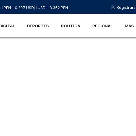
Registrar
1 PEN = 0.297 USD
|
1 USD = 3.362 PEN
DIGITAL
DEPORTES
POLÍTICA
REGIONAL
MÁS