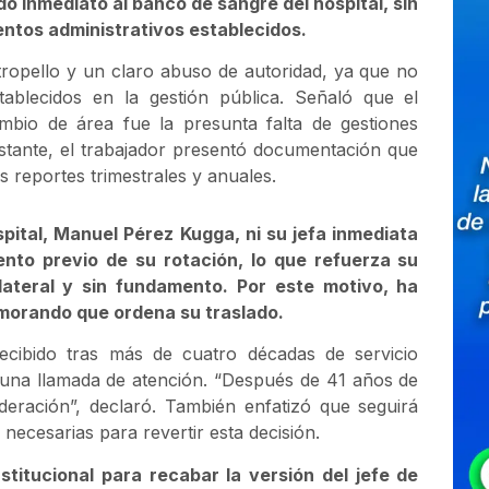
do inmediato al banco de sangre del hospital, sin
entos administrativos establecidos.
tropello y un claro abuso de autoridad, ya que no
tablecidos en la gestión pública. Señaló que el
mbio de área fue la presunta falta de gestiones
bstante, el trabajador presentó documentación que
 reportes trimestrales y anuales.
spital, Manuel Pérez Kugga, ni su jefa inmediata
iento previo de su rotación, lo que refuerza su
lateral y sin fundamento. Por este motivo, ha
emorando que ordena su traslado.
recibido tras más de cuatro décadas de servicio
 una llamada de atención. “Después de 41 años de
deración”, declaró. También enfatizó que seguirá
necesarias para revertir esta decisión.
titucional para recabar la versión del jefe de