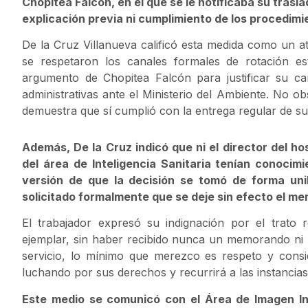
Chopitea Falcón, en el que se le notificaba su trasla
explicación previa ni cumplimiento de los procedimi
De la Cruz Villanueva calificó esta medida como un a
se respetaron los canales formales de rotación es
argumento de Chopitea Falcón para justificar su ca
administrativas ante el Ministerio del Ambiente. No o
demuestra que sí cumplió con la entrega regular de sus
Además, De la Cruz indicó que ni el director del ho
del área de Inteligencia Sanitaria tenían conocim
versión de que la decisión se tomó de forma uni
solicitado formalmente que se deje sin efecto el m
El trabajador expresó su indignación por el trato 
ejemplar, sin haber recibido nunca un memorando ni
servicio, lo mínimo que merezco es respeto y consi
luchando por sus derechos y recurrirá a las instancias 
Este medio se comunicó con el Área de Imagen Ins