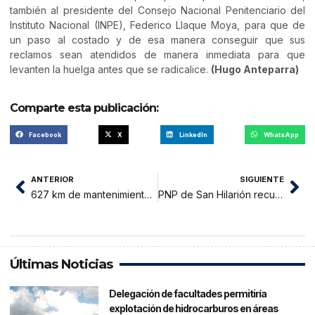
también al presidente del Consejo Nacional Penitenciario del
Instituto Nacional (INPE), Federico Llaque Moya, para que de
un paso al costado y de esa manera conseguir que sus
reclamos sean atendidos de manera inmediata para que
levanten la huelga antes que se radicalice.
(Hugo Anteparra)
Comparte esta publicación:
Facebook
X
LinkedIn
WhatsApp
ANTERIOR
SIGUIENTE
627 km de mantenimiento de canales y drenes se ejecutarán en el Huallaga Central y Tocache
PNP de San Hilarión recupera más de 300 sacos de arroz hurtados de un molino
Últimas Noticias
Delegación de facultades permitiría
explotación de hidrocarburos en áreas