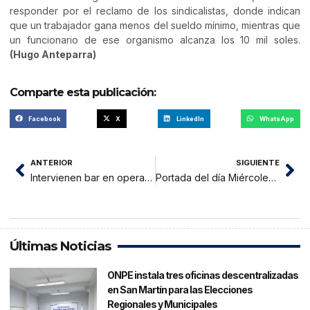
responder por el reclamo de los sindicalistas, donde indican
que un trabajador gana menos del sueldo mínimo, mientras que
un funcionario de ese organismo alcanza los 10 mil soles.
(Hugo Anteparra)
Comparte esta publicación:
Facebook
X
LinkedIn
WhatsApp
ANTERIOR
SIGUIENTE
Intervienen bar en operativo policial contra la trata de personas
Portada del día Miércoles 20 de Marzo de 2019
Últimas Noticias
ONPE instala tres oficinas descentralizadas
en San Martín para las Elecciones
Regionales y Municipales