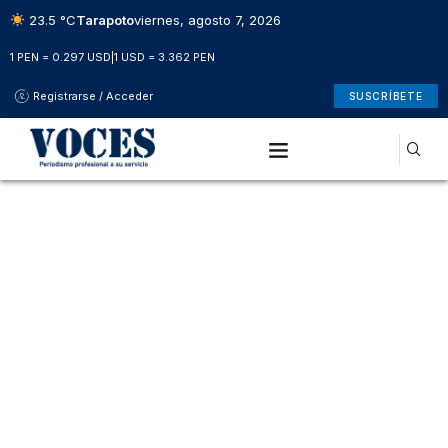
23.5 °C
Tarapoto
viernes, agosto 7, 2026
1 PEN = 0.297 USD
|
1 USD = 3.362 PEN
Registrarse / Acceder
SUSCRÍBETE