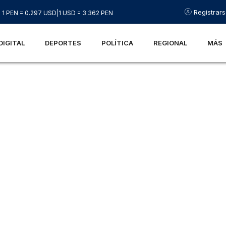
Registrar
1 PEN = 0.297 USD
|
1 USD = 3.362 PEN
DIGITAL
DEPORTES
POLÍTICA
REGIONAL
MÁS