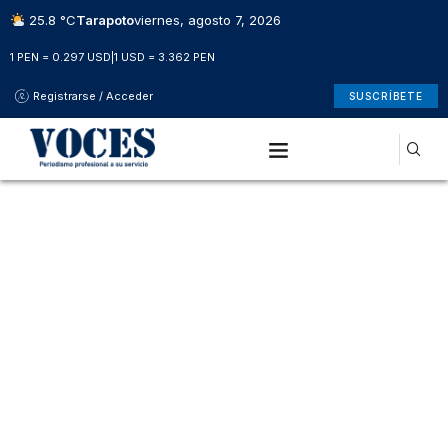
25.8 °C
Tarapoto
viernes, agosto 7, 2026
1 PEN = 0.297 USD
|
1 USD = 3.362 PEN
Registrarse / Acceder
SUSCRÍBETE