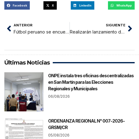
Facebook
X
LinkedIn
WhatsApp
ANTERIOR
SIGUIENTE
Fútbol peruano se encuentra en pleno receso por Juegos Panamericnos
Realizarán lanzamiento del Programa general por los 237 años de Tarapoto
Últimas Noticias
ONPE instala tres oficinas descentralizadas
en San Martín para las Elecciones
Regionales y Municipales
06/08/2026
ORDENANZA REGIONAL N° 007-2026-
GRSM/CR
05/08/2026