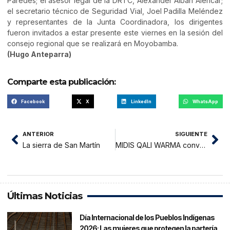
Paredes; el asesor legal de la DRTC, Alexander Albán Alencar;
el secretario técnico de Seguridad Vial, Joel Padilla Meléndez
y representantes de la Junta Coordinadora, los dirigentes
fueron invitados a estar presente este viernes en la sesión del
consejo regional que se realizará en Moyobamba.
(Hugo Anteparra)
Comparte esta publicación:
Facebook
X
LinkedIn
WhatsApp
ANTERIOR
SIGUIENTE
La sierra de San Martín
MIDIS QALI WARMA convoca a programa de voluntariado
Últimas Noticias
Día Internacional de los Pueblos Indígenas
2026: Las mujeres que protegen la partería