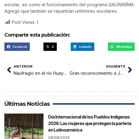
escolar, así como el funcionamiento del programa QALIWARMA.
Agregó que también se repartirán uniformes escolares.
Post Views:
1
Comparte esta publicación:
Facebook
X
LinkedIn
WhatsApp
ANTERIOR
SIGUIENTE
Naufragio en el río Huayabamba se lleva la vida de adolescente
Gran reconocimiento a JOSHELIN
Últimas Noticias
Día Internacional de los Pueblos Indígenas
2026: Las mujeres que protegen la partería
en Latinoamérica
08/08/2026