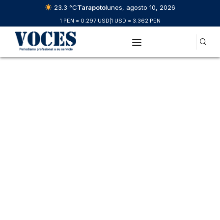
23.3 °C
Tarapoto
lunes, agosto 10, 2026
1 PEN = 0.297 USD
|
1 USD = 3.362 PEN