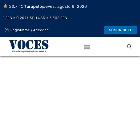
23.7 °C
Tarapoto
jueves, agosto 6, 2026
1 PEN = 0.297 USD
|
1 USD = 3.362 PEN
Registrarse / Acceder
SUSCRÍBETE