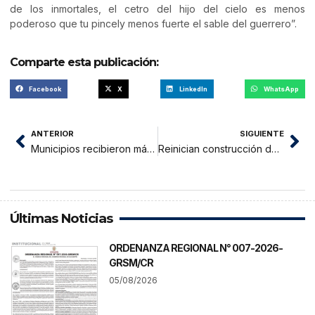
de los inmortales, el cetro del hijo del cielo es menos
poderoso que tu pincely menos fuerte el sable del guerrero”.
Comparte esta publicación:
Facebook
X
LinkedIn
WhatsApp
ANTERIOR
SIGUIENTE
Municipios recibieron más de S/30 millones para construir pistas, veredas y obras de equipamiento urbano
Reinician construcción del Centro Integral del Adulto Mayor
Últimas Noticias
ORDENANZA REGIONAL N° 007-2026-
GRSM/CR
05/08/2026