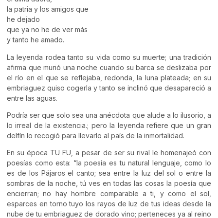
la patria y los amigos que
he dejado
que ya no he de ver más
y tanto he amado.
La leyenda rodea tanto su vida como su muerte; una tradición
afirma que murió una noche cuando su barca se deslizaba por
el río en el que se reflejaba, redonda, la luna plateada; en su
embriaguez quiso cogerla y tanto se inclinó que desapareció a
entre las aguas.
Podría ser que solo sea una anécdota que alude a lo ilusorio, a
lo irreal de la existencia.; pero la leyenda refiere que un gran
delfín lo recogió para llevarlo al país de la inmortalidad.
En su época TU FU, a pesar de ser su rival le homenajeó con
poesías como esta: “la poesía es tu natural lenguaje, como lo
es de los Pájaros el canto; sea entre la luz del sol o entre la
sombras de la noche, tú ves en todas las cosas la poesía que
encierran; no hay hombre comparable a ti, y como el sol,
esparces en torno tuyo los rayos de luz de tus ideas desde la
nube de tu embriaguez de dorado vino; perteneces ya al reino