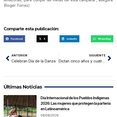
(Roger Torres)
Comparte esta publicación:
Facebook
X
LinkedIn
WhatsApp
ANTERIOR
SIGUIENTE
Celebran Día de la Danza
Dictan cinco años y cuatro meses a expresidente regional de Ucayali
Últimas Noticias
Día Internacional de los Pueblos Indígenas
2026: Las mujeres que protegen la partería
en Latinoamérica
08/08/2026