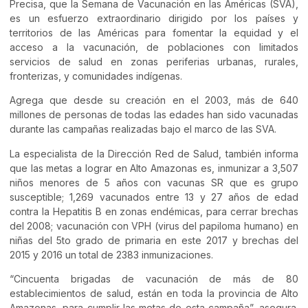
Precisa, que la Semana de Vacunación en las Américas (SVA),
es un esfuerzo extraordinario dirigido por los países y
territorios de las Américas para fomentar la equidad y el
acceso a la vacunación, de poblaciones con limitados
servicios de salud en zonas periferias urbanas, rurales,
fronterizas, y comunidades indígenas.
Agrega que desde su creación en el 2003, más de 640
millones de personas de todas las edades han sido vacunadas
durante las campañas realizadas bajo el marco de las SVA.
La especialista de la Dirección Red de Salud, también informa
que las metas a lograr en Alto Amazonas es, inmunizar a 3,507
niños menores de 5 años con vacunas SR que es grupo
susceptible; 1,269 vacunados entre 13 y 27 años de edad
contra la Hepatitis B en zonas endémicas, para cerrar brechas
del 2008; vacunación con VPH (virus del papiloma humano) en
niñas del 5to grado de primaria en este 2017 y brechas del
2015 y 2016 un total de 2383 inmunizaciones.
“Cincuenta brigadas de vacunación de más de 80
establecimientos de salud, están en toda la provincia de Alto
Amazonas, para cumplir las metas de esta campaña”, asegura.