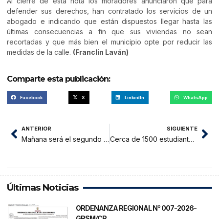
Al cierre de esta nota los moradores anunciaron que para
defender sus derechos, han contratado los servicios de un
abogado e indicando que están dispuestos llegar hasta las
últimas consecuencias a fin que sus viviendas no sean
recortadas y que más bien el municipio opte por reducir las
medidas de la calle.
(Franclin Laván)
Comparte esta publicación:
Facebook
X
LinkedIn
WhatsApp
ANTERIOR
SIGUIENTE
Mañana será el segundo ensayo para participar en Récord Guinness
Cerca de 1500 estudiantes visitaron Museo Departamental
Últimas Noticias
ORDENANZA REGIONAL N° 007-2026-
GRSM/CR