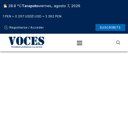
28.8 °C
Tarapoto
viernes, agosto 7, 2026
1 PEN = 0.297 USD
|
1 USD = 3.362 PEN
Registrarse / Acceder
SUSCRÍBETE