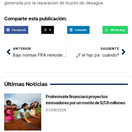
generada por la reparación de buzón de desagüe.
Comparte esta publicación:
Facebook
X
LinkedIn
WhatsApp
ANTERIOR
SIGUIENTE
Bajo normas FIFA remodelarán Estadio Municipal de Tarapoto
¿Y el hijo pa´ cuándo?
Últimas Noticias
ProInnóvate financiará proyectos
innovadores por un monto de S/1.8 millones
07/08/2026