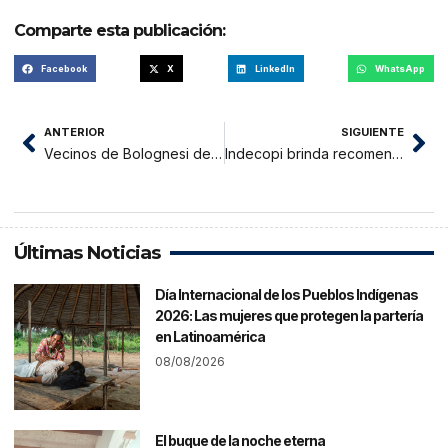
Comparte esta publicación:
Facebook
X
LinkedIn
WhatsApp
ANTERIOR
SIGUIENTE
Vecinos de Bolognesi denuncian daños a la salud por un supuesto mal trabajo en cambio de redes
Indecopi brinda recomendaciones para consumidores ante emergencias climatológicas
Últimas Noticias
Día Internacional de los Pueblos Indígenas
2026: Las mujeres que protegen la partería
en Latinoamérica
08/08/2026
El buque de la noche eterna