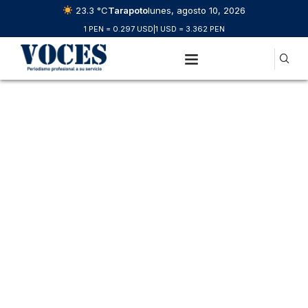
23.3 °C
Tarapoto
lunes, agosto 10, 2026
1 PEN = 0.297 USD
|
1 USD = 3.362 PEN