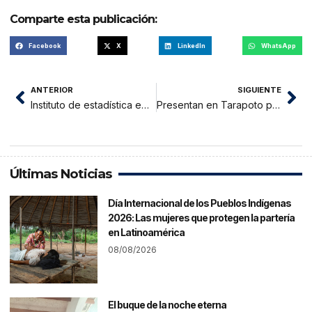
Comparte esta publicación:
Facebook
X
LinkedIn
WhatsApp
ANTERIOR
SIGUIENTE
Instituto de estadística empadronará hogares en San Martín
Presentan en Tarapoto plan de lucha contra el dengue
Últimas Noticias
Día Internacional de los Pueblos Indígenas
2026: Las mujeres que protegen la partería
en Latinoamérica
08/08/2026
El buque de la noche eterna