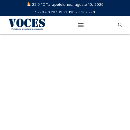
22.9 °C
Tarapoto
lunes, agosto 10, 2026
1 PEN = 0.297 USD
|
1 USD = 3.362 PEN