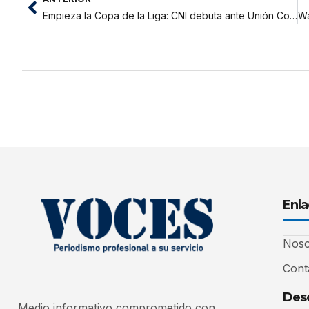
Empieza la Copa de la Liga: CNI debuta ante Unión Comercio este lunes en Saposoa
Enla
Noso
Cont
Desc
Medio informativo comprometido con