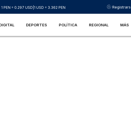
Registrar
1 PEN = 0.297 USD
|
1 USD = 3.362 PEN
DIGITAL
DEPORTES
POLÍTICA
REGIONAL
MÁS