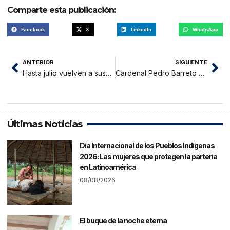
Comparte esta publicación:
Facebook
X
LinkedIn
WhatsApp
ANTERIOR
SIGUIENTE
Hasta julio vuelven a suspender emisiones de licencias de conducir nuevas
Cardenal Pedro Barreto sobre Pedro Castillo: “Un grupo de Perú Libre está impidiendo que pueda ejercer con libertad”
Últimas Noticias
Día Internacional de los Pueblos Indígenas
2026: Las mujeres que protegen la partería
en Latinoamérica
08/08/2026
El buque de la noche eterna