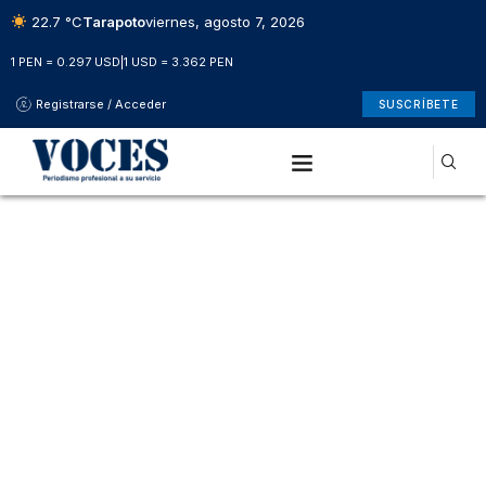
22.7 °C
Tarapoto
viernes, agosto 7, 2026
1 PEN = 0.297 USD
|
1 USD = 3.362 PEN
Registrarse / Acceder
SUSCRÍBETE