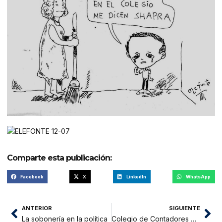
Comparte esta publicación:
Facebook
X
LinkedIn
WhatsApp
ANTERIOR
SIGUIENTE
La sobonería en la política
Colegio de Contadores Públicos de San Martín inició Tributa 2013 en Tarapoto