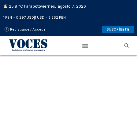
25.8 °C
Tarapoto
viernes, agosto 7, 2026
1 PEN = 0.297 USD
|
1 USD = 3.362 PEN
Registrarse / Acceder
SUSCRÍBETE