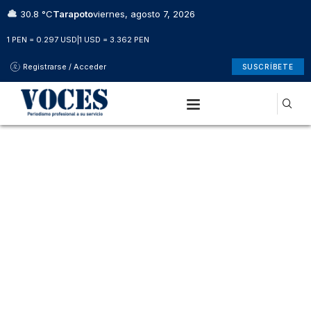
30.8 °C
Tarapoto
viernes, agosto 7, 2026
1 PEN = 0.297 USD
|
1 USD = 3.362 PEN
Registrarse / Acceder
SUSCRÍBETE