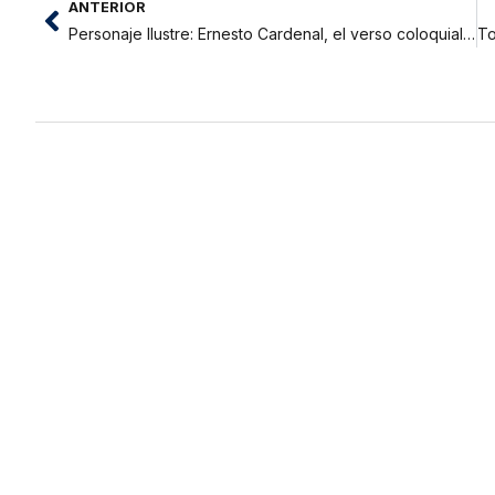
ANTERIOR
Personaje Ilustre: Ernesto Cardenal, el verso coloquial, cotidiano y militante