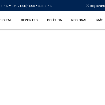
Registrar
1 PEN = 0.297 USD
|
1 USD = 3.362 PEN
DIGITAL
DEPORTES
POLÍTICA
REGIONAL
MÁS