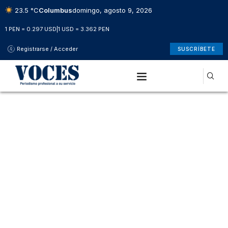
23.5 °C
Columbus
domingo, agosto 9, 2026
1 PEN = 0.297 USD
|
1 USD = 3.362 PEN
Registrarse / Acceder
SUSCRÍBETE