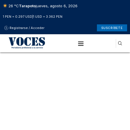
26 °C
Tarapoto
jueves, agosto 6, 2026
1 PEN = 0.297 USD
|
1 USD = 3.362 PEN
Registrarse / Acceder
SUSCRÍBETE