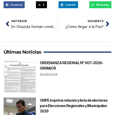
Facebook
X
LinkedIn
WhatsApp
ANTERIOR
SIGUIENTE
En Chazuta forman comité de lucha en pro de la administración del Chumía
¿Cómo llegar a la Paz?
Últimas Noticias
ORDENANZA REGIONAL N° 007-2026-
GRSM/CR
05/08/2026
ONPE imprime relación y lista de electores
para Elecciones Regionales y Municipales
2026