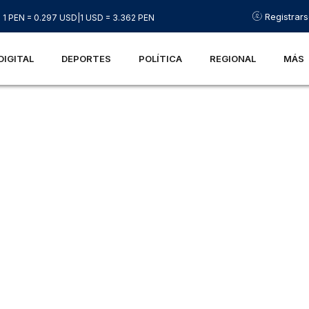
Registrar
1 PEN = 0.297 USD
|
1 USD = 3.362 PEN
DIGITAL
DEPORTES
POLÍTICA
REGIONAL
MÁS