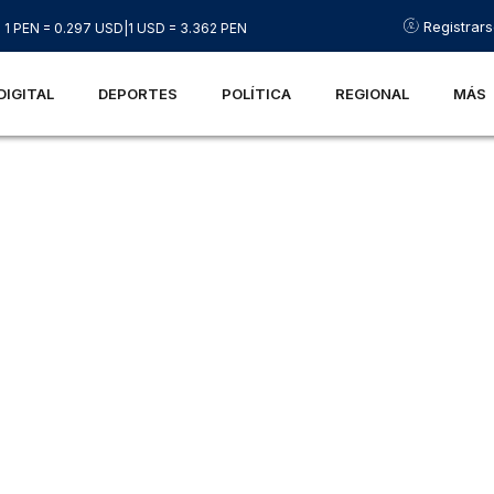
Registrar
1 PEN = 0.297 USD
|
1 USD = 3.362 PEN
DIGITAL
DEPORTES
POLÍTICA
REGIONAL
MÁS