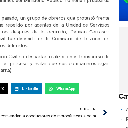
tantes del Ministerio Público no tienen prueba de
o pasado, un grupo de obreros que protestó frente
ue repelido por agentes de la Unidad de Servicios
 horas después de lo ocurrido, Damian Carrasco
ivil fue detenido en la Comisaría de la zona, en
s detenidos.
ón Civil no descartan realizar en el transcurso de
 en el proceso y evitar que sus compañeros sigan
arra)
X
LinkedIn
WhatsApp
Ca
A
SIGUIENTE
Recomiendan a conductores de motonáuticas a no manejar cerca de embarcaciones