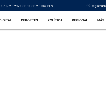
Registrar
1 PEN = 0.297 USD
|
1 USD = 3.362 PEN
DIGITAL
DEPORTES
POLÍTICA
REGIONAL
MÁS