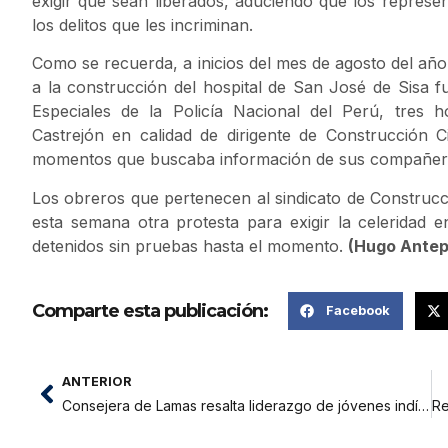
exigir que sean liberados, aduciendo que los represen
los delitos que les incriminan.
Como se recuerda, a inicios del mes de agosto del añ
a la construcción del hospital de San José de Sisa f
Especiales de la Policía Nacional del Perú, tres
Castrejón en calidad de dirigente de Construcción C
momentos que buscaba información de sus compañero
Los obreros que pertenecen al sindicato de Construcci
esta semana otra protesta para exigir la celeridad
detenidos sin pruebas hasta el momento.
(Hugo Antep
Comparte esta publicación:
Facebook
ANTERIOR
Consejera de Lamas resalta liderazgo de jóvenes indígenas lamistas